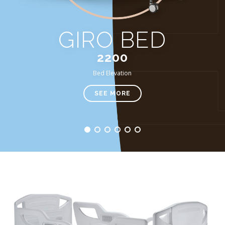
GIRO BED
2200
Bed Elevation
SEE MORE