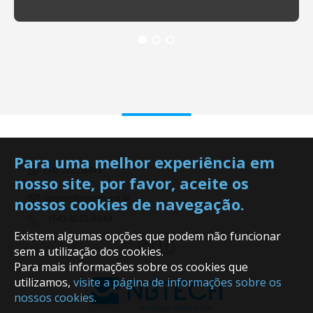
Para uma melhor experiência em
(54) 3222.8849
nosso site, por favor, aceite os
nossos cookies de navegação.
contato@nbtech.ind.br
(54) 3222.8849
Existem algumas opções que podem não funcionar
sem a utilização dos cookies.
Para mais informações sobre os cookies que
utilizamos,
visite a página de informações sobre os
nossos cookies.